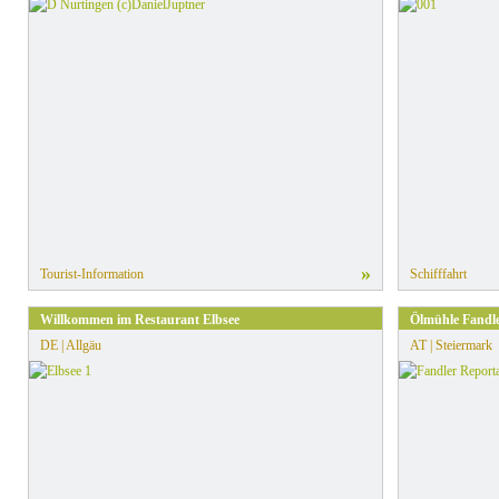
»
Tourist-Information
Schifffahrt
Willkommen im Restaurant Elbsee
Ölmühle Fandle
DE | Allgäu
AT | Steiermark