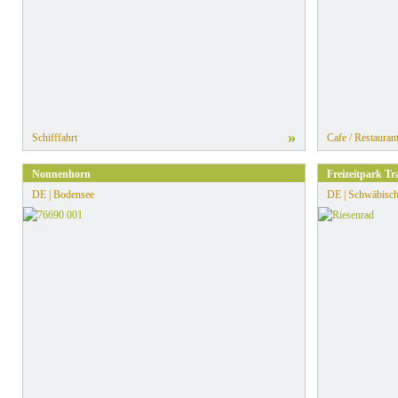
»
Schifffahrt
Cafe / Restauran
Nonnenhorn
Freizeitpark 
DE | Bodensee
DE | Schwäbisch