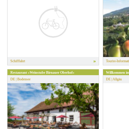
» Alle Filter zurücksetzen
»
Schifffahrt
Tourist-Informat
Restaurant »Weinstube Birnauer Oberhof«
Willkommen im
DE | Bodensee
DE | Allgäu