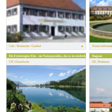
»
Cafe / Restaurant / Gasthof
Tourist-Informat
Die Ferienregion Elm - ein Naturparadies, das es zu entdecken gilt.
Hagnau
CH | Ostschweiz
DE | Bodensee