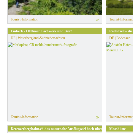
»
Tourist-Information
Tourist-Informat
Einbeck - Oldtimer, Fachwerk und Bier!
Radolfzell – di
DE | Weserbergland-Südniedersachsen
DE | Bodensee
»
Tourist-Information
Tourist-Informat
Kerenzerbergbahn.ch das naturnahe Ausflugsziel hoch über dem Walensee
Mooshütte