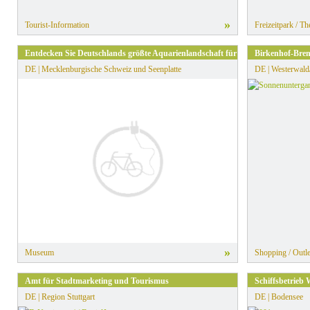
»
Tourist-Information
Freizeitpark / T
Entdecken Sie Deutschlands größte Aquarienlandschaft für heimische Süßwasse
Birkenhof-Bren
DE | Mecklenburgische Schweiz und Seenplatte
DE | Westerwald
»
Museum
Shopping / Outle
Amt für Stadtmarketing und Tourismus
Schiffsbetrieb 
DE | Region Stuttgart
DE | Bodensee