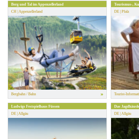
Berg und Tal im Appenzellerland
Tourismus-, Ku
CH | Appenzellerland
DE | Pfalz
»
Bergbahn / Bahn
Tourist-Informat
Ludwigs Festspielhaus Füssen
Das Jagdhäusle 
DE | Allgäu
DE | Allgäu