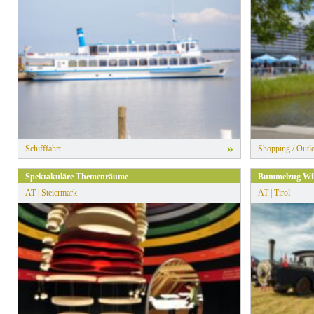
» Alle Filter zurücksetzen
»
Schifffahrt
Shopping / Outle
Spektakuläre Themenräume
Bummelzug Wil
AT | Steiermark
AT | Tirol