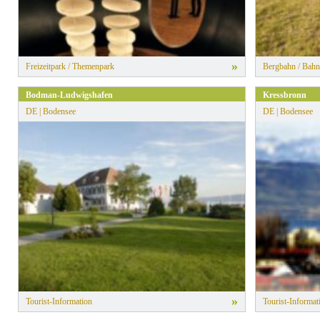
»
Freizeitpark / Themenpark
Bergbahn / Bahn
Bodman-Ludwigshafen
Kressbronn
DE | Bodensee
DE | Bodensee
»
Tourist-Information
Tourist-Informat