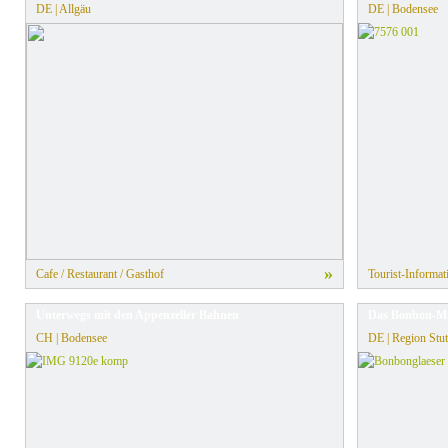
DE | Allgäu
DE | Bodensee
»
Cafe / Restaurant / Gasthof
Tourist-Informat
Unterwegs mit den Appenzeller Bahnen
Das Bonbon-Mu
CH | Bodensee
DE | Region Stut