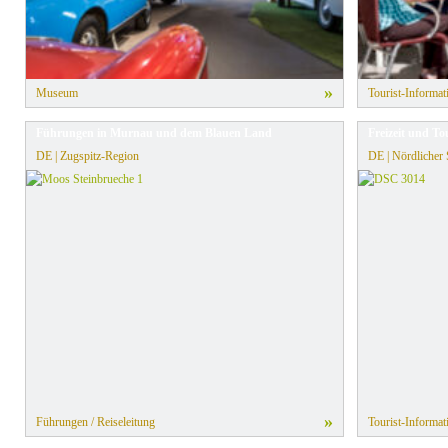
»
Museum
Tourist-Informat
Führungen in Murnau und dem Blauen Land
Freizeit und T
DE | Zugspitz-Region
DE | Nördlicher
»
Führungen / Reiseleitung
Tourist-Informat