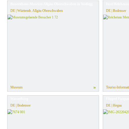
Bauernhaus-Museum Allgäu-Oberschwaben in Wolfegg
Insel Reichena
DE | Württemb. Allgäu Oberschwaben
DE | Bodensee
»
Museum
Tourist-Informat
Wasserburg
Flipped Funpa
DE | Bodensee
DE | Hegau