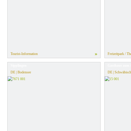
»
Tourist-Information
Freizeitpark / T
Sipplingen
Gasthaus zum 
DE | Bodensee
DE | Schwäbisch