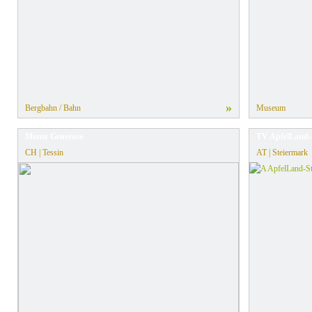
»
Bergbahn / Bahn
Museum
Monte Generoso
TV ApfelLand-
CH | Tessin
AT | Steiermark