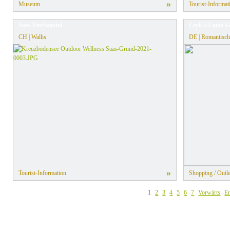
»
Museum
Tourist-Informat
Saas-Fee/Saastal
Leyk´s Lotos-G
CH | Wallis
DE | Romantisch
»
Tourist-Information
Shopping / Outle
1
2
3
4
5
6
7
Vorwärts
E