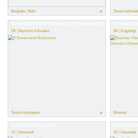
»
Bergbahn / Bahn
Tourist-Informat
Bayerisch-schwäbische Donauperle an der Romantischen Straße
Faszination Zeit
DE | Bayerisch-Schwaben
DE | Erzgebirge
»
Tourist-Information
Museum
Spektakuläre Themenräume
Ölmühle Fandle
AT | Steiermark
AT | Steiermark