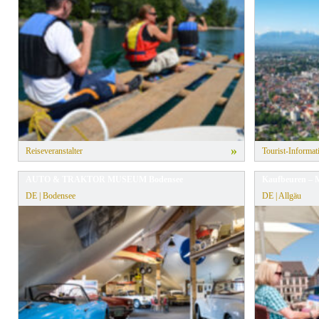
» Alle Filter zurücksetzen
»
Reiseveranstalter
Tourist-Informat
AUTO & TRAKTOR MUSEUM Bodensee
Kaufbeuren – M
DE | Bodensee
DE | Allgäu