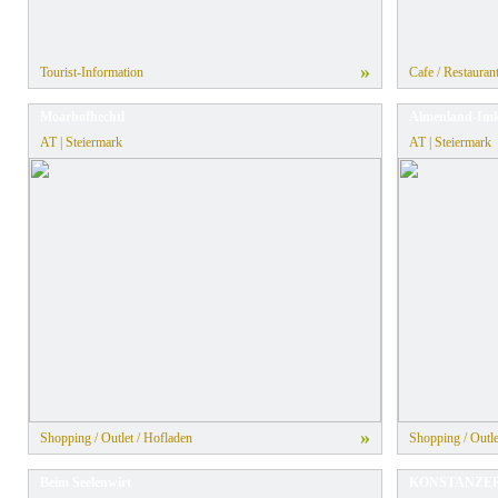
»
Tourist-Information
Cafe / Restauran
Moarhofhechtl
Almenland-Imke
AT | Steiermark
AT | Steiermark
»
Shopping / Outlet / Hofladen
Shopping / Outle
Beim Seelenwirt
KONSTANZER 