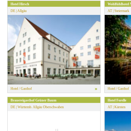
Hotel Hirsch
Wohlfühlhotel
DE | Allgäu
AT | Steiermark
»
Hotel / Gasthof
Hotel / Gasthof
Brauereigasthof Grüner Baum
Hotel Forelle
DE | Württemb. Allgäu Oberschwaben
AT | Kärnten