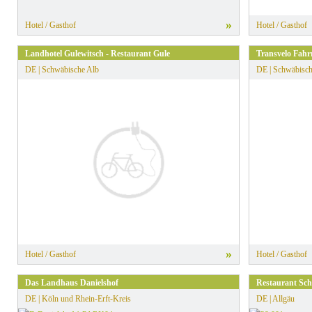
»
Hotel / Gasthof
Hotel / Gasthof
Landhotel Gulewitsch - Restaurant Gule
Transvelo Fah
DE | Schwäbische Alb
DE | Schwäbisch
»
Hotel / Gasthof
Hotel / Gasthof
Das Landhaus Danielshof
Restaurant Sch
DE | Köln und Rhein-Erft-Kreis
DE | Allgäu