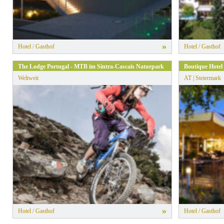
»
Hotel / Gasthof
Hotel / Gasthof
The Lodge Portugal - MTB im Sintra-Cascais Naturpark
Boutique Hotel 
Weltweit
AT | Steiermark
»
Hotel / Gasthof
Hotel / Gasthof