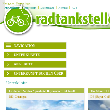
Navigation überspringen
Für Anbieter
Impressum
Datenschutz
Kontakt
AGB
NAVIGATION
Navigation überspringen
UNTERKÜNFTE
Karte
Region
Ausflugsziele
ANGEBOTE
Unterkünfte
Ladestationen
Rubrik
Region
UNTERKUNFT BUCHEN ÜBER
Angebote
Ausflugsplaner
▶
Themengruppen
Angebotsart
BOOKING.com
Service
Unterkünfte
Ausflugsziele
▶
HRS
Familien
sortieren
Entdecken Sie das Alpenhotel Bayerischer Hof Inzell
The Monarch H
Genuss
DE | Chiemgau
DE | Bayer. Gol
Kultur
» Alle Filter zurücksetzen
Radfahren
Wandern
Wassersport