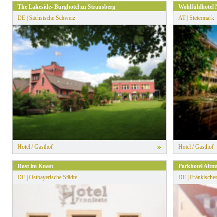
The Lakeside- Burghotel zu Strausberg
Wohlfühlhotel
DE | Sächsische Schweiz
AT | Steiermark
»
Hotel / Gasthof
Hotel / Gasthof
Rast im Knast
Parkhotel Altm
DE | Ostbayerische Städte
DE | Fränkische