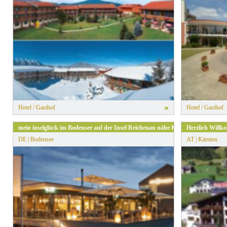
» Alle Filter zurücksetzen
»
Hotel / Gasthof
Hotel / Gasthof
mein inselglück im Bodensee auf der Insel Reichenau nähe Konstanz
Herzlich Willk
DE | Bodensee
AT | Kärnten