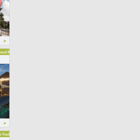
»
 Insel Reichenau nähe Konstanz
»
er Nockbergen