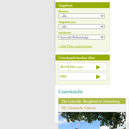
Angebote
Region
Angebotsart
sortieren
» Alle Filter zurücksetzen
Unterkunft buchen über
▶
BOOKING.com
▶
HRS
Unterkünfte
The Lakeside- Burghotel zu Strausberg
DE | Sächsische Schweiz