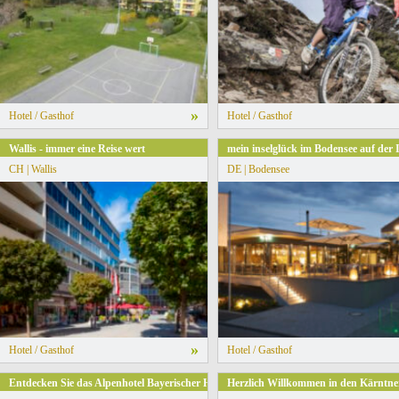
»
Hotel / Gasthof
Hotel / Gasthof
ches Seenland/Naturpark Altmühltal
Wallis - immer eine Reise wert
mein inselglück im Bodensee auf der
CH | Wallis
DE | Bodensee
»
Hotel / Gasthof
Hotel / Gasthof
Entdecken Sie das Alpenhotel Bayerischer Hof Inzell
Herzlich Willkommen in den Kärntn