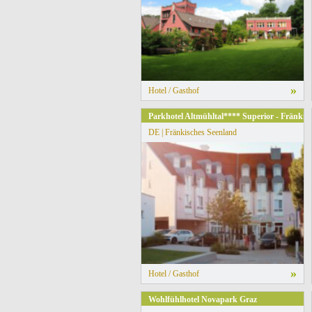
»
Hotel / Gasthof
Parkhotel Altmühltal**** Superior - Fränkis
DE | Fränkisches Seenland
»
Hotel / Gasthof
Wohlfühlhotel Novapark Graz