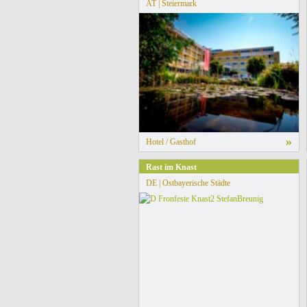
AT | Steiermark
»
Hotel / Gasthof
Rast im Knast
DE | Ostbayerische Städte