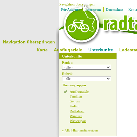
Navigation überspringen
Für Anbieter
Impressum
Datenschutz
Konta
Navigation überspringen
Karte
Ausflugsziele
Unterkünfte
Ladesta
Unterkünfte
Region
Rubrik
Themengruppen
Ausflugsziele
Familien
Genuss
Kultur
Radfahren
Wandern
Wassersport
» Alle Filter zurücksetzen