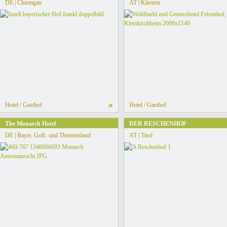
DE | Chiemgau
AT | Kärnten
»
Hotel / Gasthof
Hotel / Gasthof
The Monarch Hotel
DER RESCHENHOF
DE | Bayer. Golf- und Thermenland
AT | Tirol