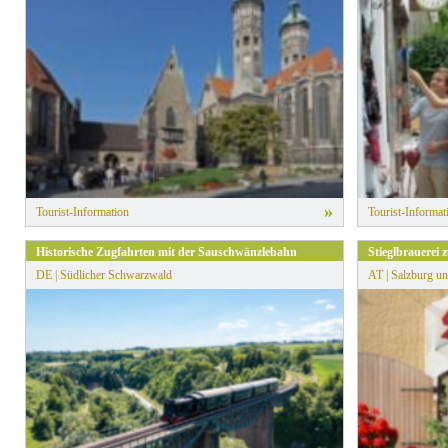
» Alle Filter zurücksetzen
»
Tourist-Information
Tourist-Informat
Historische Zugfahrten mit der Sauschwänzlebahn
Stieglbrauerei
DE | Südlicher Schwarzwald
AT | Salzburg u