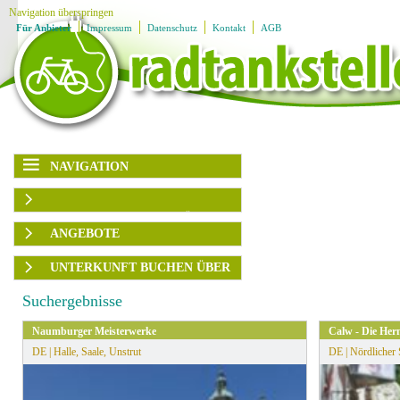
Navigation überspringen
Für Anbieter
Impressum
Datenschutz
Kontakt
AGB
NAVIGATION
Navigation überspringen
Karte
AUSFLUGSZIELE/UNTERKÜNFTE
Region
Ausflugsziele
ANGEBOTE
Unterkünfte
Ladestationen
Rubrik
Region
UNTERKUNFT BUCHEN ÜBER
Angebote
Ausflugsplaner
▶
Themengruppen
Angebotsart
BOOKING.com
Service
Suchergebnisse
Ausflugsziele
▶
HRS
Familien
sortieren
Naumburger Meisterwerke
Calw - Die Her
Genuss
DE | Halle, Saale, Unstrut
DE | Nördlicher
Kultur
» Alle Filter zurücksetzen
Radfahren
Wandern
Wassersport