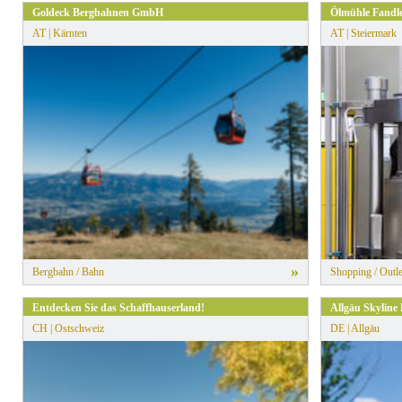
Goldeck Bergbahnen GmbH
Ölmühle Fandle
AT | Kärnten
AT | Steiermark
»
Bergbahn / Bahn
Shopping / Outle
Entdecken Sie das Schaffhauserland!
Allgäu Skyline
CH | Ostschweiz
DE | Allgäu