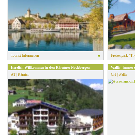
»
Tourist-Information
Freizeitpark / T
Herzlich Willkommen in den Kärntner Nockbergen
Wallis - immer 
AT | Kärnten
CH | Wallis