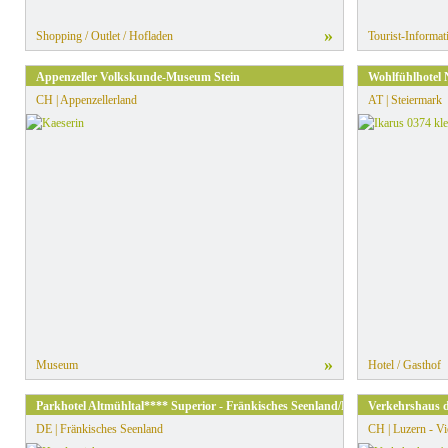
»
Shopping / Outlet / Hofladen
Tourist-Informat
Appenzeller Volkskunde-Museum Stein
Wohlfühlhotel
CH | Appenzellerland
AT | Steiermark
»
Museum
Hotel / Gasthof
Parkhotel Altmühltal**** Superior - Fränkisches Seenland/Naturpark Altmühlt
Verkehrshaus d
DE | Fränkisches Seenland
CH | Luzern - Vi