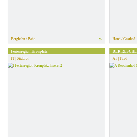
»
Bergbahn / Bahn
Hotel / Gasthof
Ferienregion Kronplatz
DER RESCH
IT | Südtirol
AT | Tirol