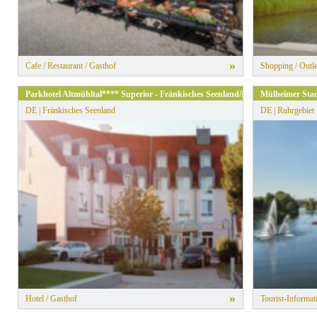
»
Cafe / Restaurant / Gasthof
Shopping / Outle
Parkhotel Altmühltal**** Superior - Fränkisches Seenland/Naturpark Altmühlt
Mülheimer Sta
DE | Fränkisches Seenland
DE | Ruhrgebiet
»
Hotel / Gasthof
Tourist-Informat