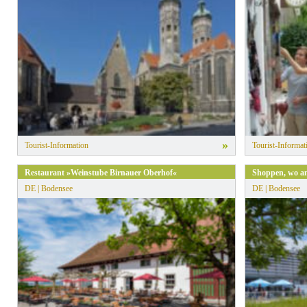
» Alle Filter zurücksetzen
»
Tourist-Information
Tourist-Informat
Restaurant »Weinstube Birnauer Oberhof«
Shoppen, wo a
DE | Bodensee
DE | Bodensee