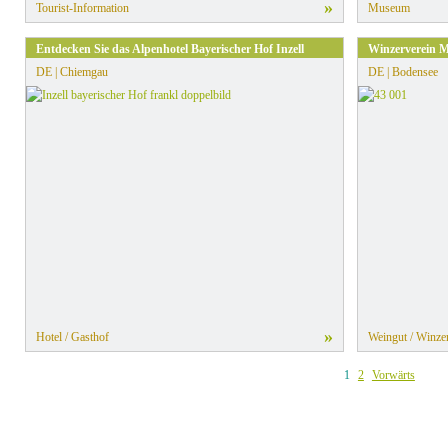
»
Tourist-Information
Museum
Entdecken Sie das Alpenhotel Bayerischer Hof Inzell
Winzerverein M
DE | Chiemgau
DE | Bodensee
»
Hotel / Gasthof
Weingut / Winze
1
2
Vorwärts