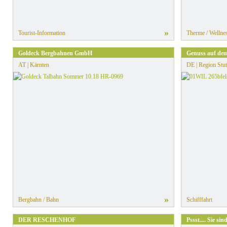
»
Tourist-Information
Therme / Wellnes
Goldeck Bergbahnen GmbH
Genuss auf dem
AT | Kärnten
DE | Region Stut
»
Bergbahn / Bahn
Schifffahrt
DER RESCHENHOF
Pssst.... Sie s