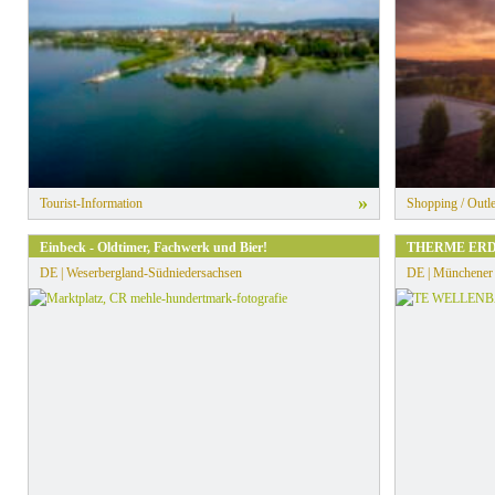
»
Tourist-Information
Shopping / Outle
Einbeck - Oldtimer, Fachwerk und Bier!
THERME ER
DE | Weserbergland-Südniedersachsen
DE | Münchener