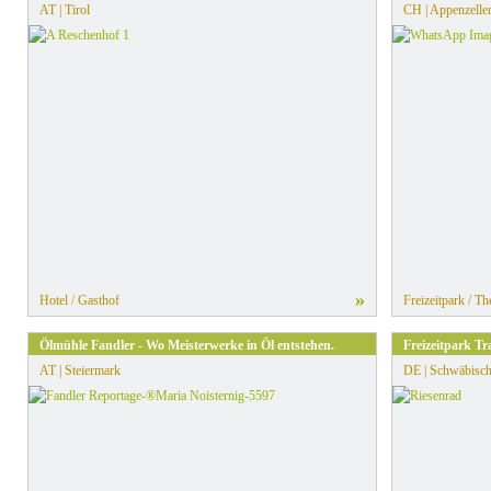
AT | Tirol
CH | Appenzelle
»
Hotel / Gasthof
Freizeitpark / T
Ölmühle Fandler - Wo Meisterwerke in Öl entstehen.
Freizeitpark 
AT | Steiermark
DE | Schwäbisch