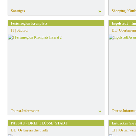
»
Sonstiges
Shopping / Outle
Ferienregion Kronplatz
Ingolstadt – In
IT | Südtirol
DE | Oberbayern
»
Tourist-Information
Tourist-Informat
PASSAU - DREI_FLÜSSE_STADT
Entdecken Sie 
DE | Ostbayerische Städte
CH | Ostschweiz