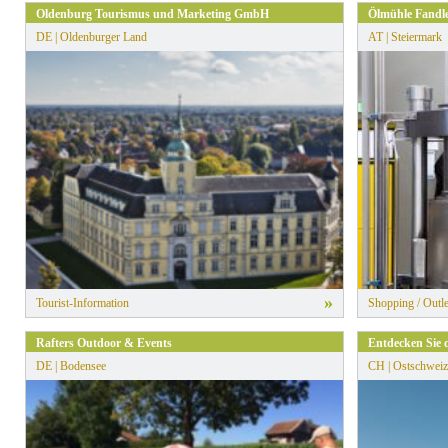
Oldenburg Tourismus und Marketing GmbH
Ölmühle Fandle
DE | Oldenburger Land
AT | Steiermark
»
Tourist-Information
Shopping / Outle
Rafters Outdoor & Events
Entdecken Sie 
DE | Bodensee
CH | Ostschweiz