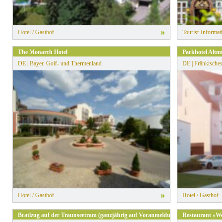
»
Hotel / Gasthof
Tourist-Informat
The Monarch Hotel
Parkhotel Altm
DE | Bayer. Golf- und Thermenland
DE | Fränkische
»
Hotel / Gasthof
Hotel / Gasthof
Bratlzug auf der Traunseetram (ganzjährig auf Voranmeldung)
Restaurant »We