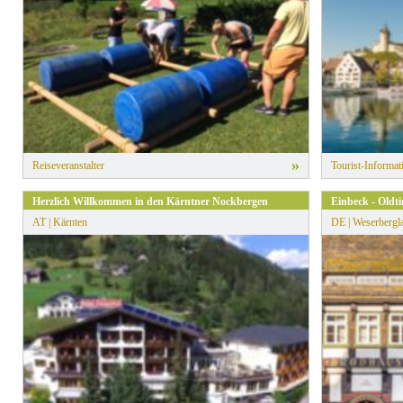
»
Reiseveranstalter
Tourist-Informat
Herzlich Willkommen in den Kärntner Nockbergen
Einbeck - Oldt
AT | Kärnten
DE | Weserbergl