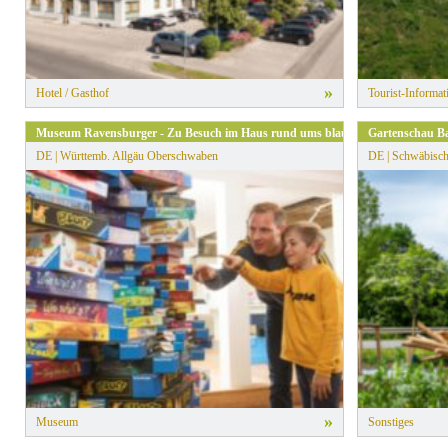
»
Hotel / Gasthof
Tourist-Informat
Museum Ravensburger - Zu Besuch im Haus rund ums blaue Dreieck
Gartenschau Ba
DE | Württemb. Allgäu Oberschwaben
DE | Schwäbisch
»
Museum
Sonstiges