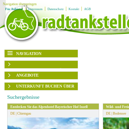
Navigation überspringen
Für Anbieter
Impressum
Datenschutz
Kontakt
AGB
NAVIGATION
Navigation überspringen
Karte
AUSFLUGSZIELE/UNTERKÜNFTE
Region
Ausflugsziele
ANGEBOTE
Unterkünfte
Ladestationen
Rubrik
Region
UNTERKUNFT BUCHEN ÜBER
Angebote
Ausflugsplaner
▶
Themengruppen
Angebotsart
BOOKING.com
Service
Suchergebnisse
Ausflugsziele
▶
HRS
Familien
sortieren
Entdecken Sie das Alpenhotel Bayerischer Hof Inzell
Wild- und Frei
Genuss
DE | Chiemgau
DE | Bodensee
Kultur
» Alle Filter zurücksetzen
Radfahren
Wandern
Wassersport