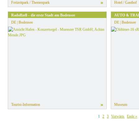
»
Freizeitpark / Themenpark
Hotel / Gasthof
Radolfzell – die erste Stadt am Bodensee
AUTO & TRA
DE | Bodensee
DE | Bodensee
»
Tourist-Information
Museum
1
2
3
Vorwärts
Ende »