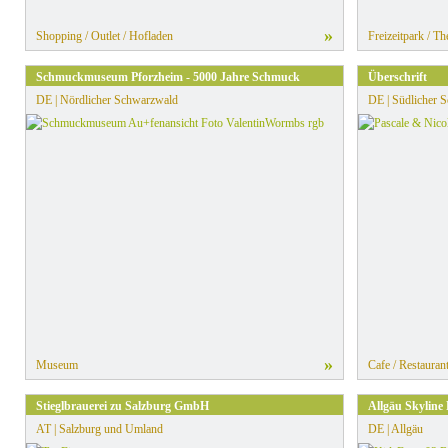
»
Shopping / Outlet / Hofladen
Freizeitpark / T
Schmuckmuseum Pforzheim - 5000 Jahre Schmuck
Überschrift
DE | Nördlicher Schwarzwald
DE | Südlicher 
»
Museum
Cafe / Restauran
Stieglbrauerei zu Salzburg GmbH
Allgäu Skyline
AT | Salzburg und Umland
DE | Allgäu