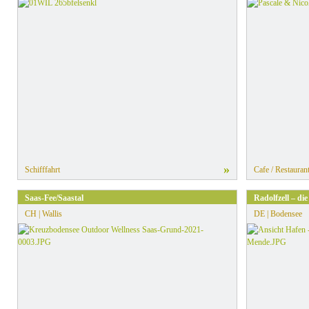
»
Schifffahrt
Cafe / Restauran
Saas-Fee/Saastal
Radolfzell – di
CH | Wallis
DE | Bodensee