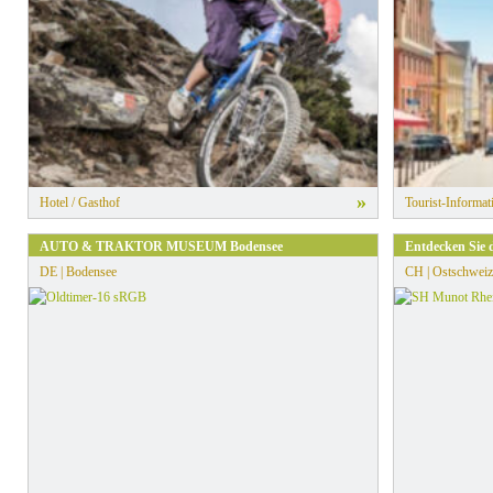
»
Hotel / Gasthof
Tourist-Informat
AUTO & TRAKTOR MUSEUM Bodensee
Entdecken Sie 
DE | Bodensee
CH | Ostschweiz