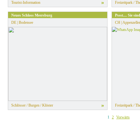
»
Tourist-Information
Freizeitpark / T
Neues Schloss Meersburg
Pssst.... Sie s
DE | Bodensee
CH | Appenzelle
»
Schlösser / Burgen / Klöster
Freizeitpark / T
1
2
Vorwärts