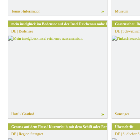
»
Tourist-Information
Museum
mein inselglück im Bodensee auf der Insel Reichenau nähe Konstanz
Gartenschau Ba
DE | Bodensee
DE | Schwäbisch
»
Hotel / Gasthof
Sonstiges
Genuss auf dem Fluss! Kurzurlaub mit dem Schiff oder Partyfloß
Überschrift
DE | Region Stuttgart
DE | Südlicher 