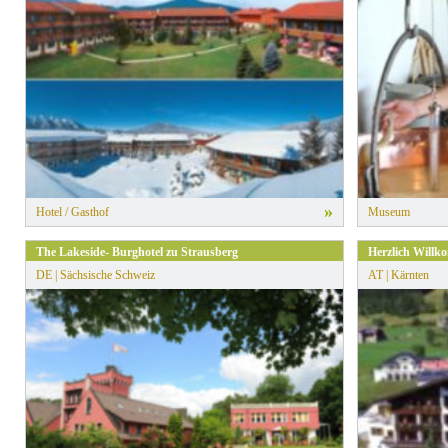
» Alle Filter zurücksetzen
»
Hotel / Gasthof
Museum
The Lakeside- Burghotel zu Strausberg
Herzlich Willk
DE | Sächsische Schweiz
AT | Kärnten