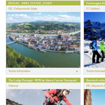
PASSAU - DREI_FLÜSSE_STADT
Ferienregion K
DE | Ostbayerische Städte
IT | Südtirol
»
Tourist-Information
Tourist-Informat
The Lodge Portugal - MTB im Sintra-Cascais Naturpark
Bayerisch-schw
Weltweit
DE | Bayerisch