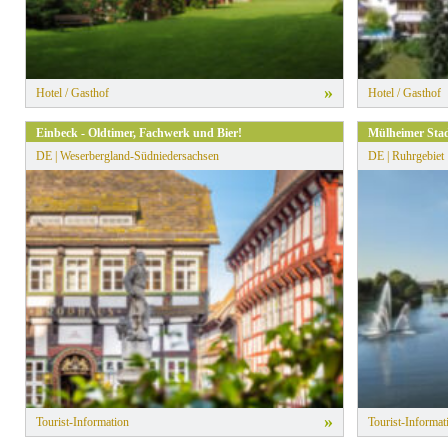
»
Hotel / Gasthof
Hotel / Gasthof
Einbeck - Oldtimer, Fachwerk und Bier!
Mülheimer Sta
DE | Weserbergland-Südniedersachsen
DE | Ruhrgebiet
»
Tourist-Information
Tourist-Informat