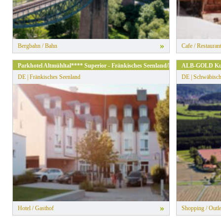
»
Bergbahn / Bahn
Cafe / Restauran
Parkhotel Altmühltal**** Superior - Fränkisches Seenland/Naturpark Altmühlt
ALB-GOLD Ku
DE | Fränkisches Seenland
DE | Schwäbisch
»
Hotel / Gasthof
Shopping / Outle