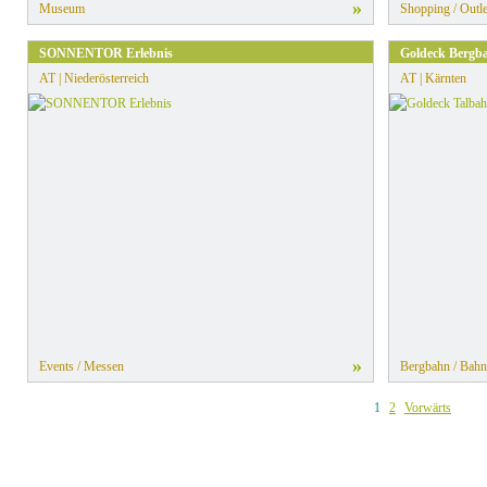
»
Museum
Shopping / Outle
SONNENTOR Erlebnis
Goldeck Berg
AT | Niederösterreich
AT | Kärnten
»
Events / Messen
Bergbahn / Bahn
1
2
Vorwärts