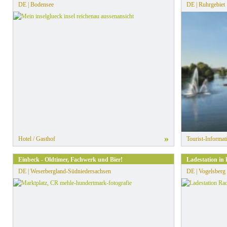
DE | Bodensee
DE | Ruhrgebiet
»
Hotel / Gasthof
Tourist-Informat
Einbeck - Oldtimer, Fachwerk und Bier!
Ladestation in
DE | Weserbergland-Südniedersachsen
DE | Vogelsberg