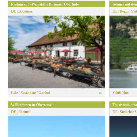
Restaurant »Weinstube Birnauer Oberhof«
Genuss auf dem
DE | Bodensee
DE | Region Stut
»
Cafe / Restaurant / Gasthof
Schifffahrt
Willkommen in Oberwesel
Tourismus- un
DE | Rheintal
DE | Südlicher 