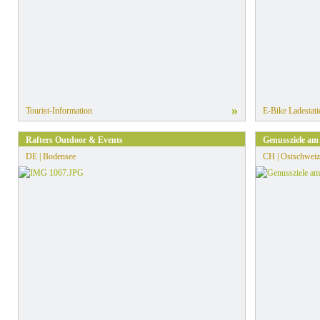
»
Tourist-Information
E-Bike Ladestati
Rafters Outdoor & Events
Genussziele am
DE | Bodensee
CH | Ostschweiz