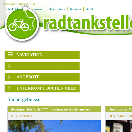
Navigation überspringen
Für Anbieter
Impressum
Datenschutz
Kontakt
AGB
NAVIGATION
Navigation überspringen
Karte
AUSFLUGSZIELE/UNTERKÜNFTE
Region
Ausflugsziele
ANGEBOTE
Unterkünfte
Ladestationen
Rubrik
Region
UNTERKUNFT BUCHEN ÜBER
Angebote
Ausflugsplaner
▶
Themengruppen
Angebotsart
BOOKING.com
Service
Suchergebnisse
Ausflugsziele
▶
HRS
Familien
sortieren
Boutique Hotel Erla **** | Restaurant direkt am See
Das Bonbon-Mu
Genuss
AT | Steiermark
DE | Region Stut
Kultur
» Alle Filter zurücksetzen
Radfahren
Wandern
Wassersport