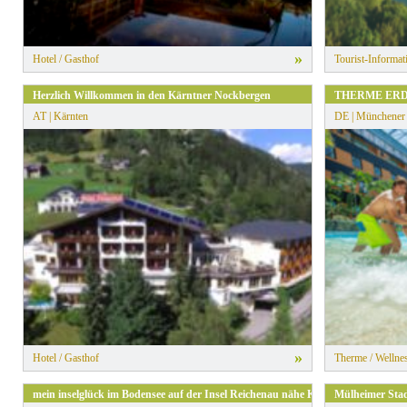
»
Hotel / Gasthof
Tourist-Informat
Herzlich Willkommen in den Kärntner Nockbergen
THERME ER
AT | Kärnten
DE | Münchener
»
Hotel / Gasthof
Therme / Wellnes
mein inselglück im Bodensee auf der Insel Reichenau nähe Konstanz
Mülheimer Sta