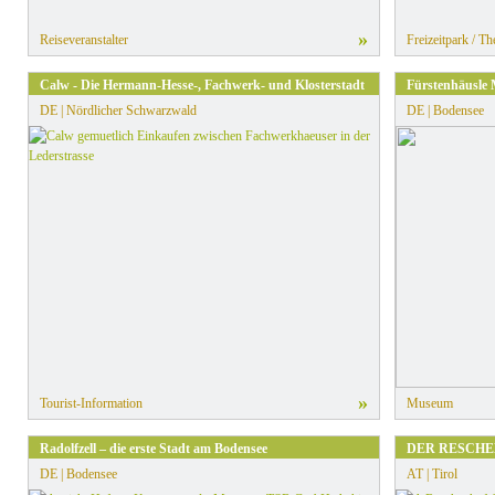
»
Reiseveranstalter
Freizeitpark / T
Calw - Die Hermann-Hesse-, Fachwerk- und Klosterstadt
Fürstenhäusle
DE | Nördlicher Schwarzwald
DE | Bodensee
»
Tourist-Information
Museum
Radolfzell – die erste Stadt am Bodensee
DER RESCH
DE | Bodensee
AT | Tirol