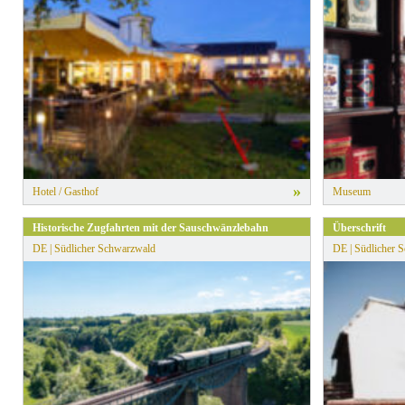
» Alle Filter zurücksetzen
»
Hotel / Gasthof
Museum
Historische Zugfahrten mit der Sauschwänzlebahn
Überschrift
DE | Südlicher Schwarzwald
DE | Südlicher 