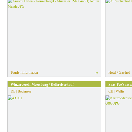
»
Tourist-Information
Hotel / Gasthof
Winzerverein Meersburg / Kellereiverkauf
Saas-Fee/Saasta
DE | Bodensee
CH | Wallis