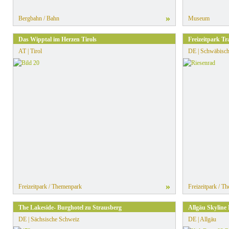
»
Bergbahn / Bahn
Museum
Das Wipptal im Herzen Tirols
Freizeitpark 
AT | Tirol
DE | Schwäbisch
»
Freizeitpark / Themenpark
Freizeitpark / T
The Lakeside- Burghotel zu Strausberg
Allgäu Skyline
DE | Sächsische Schweiz
DE | Allgäu