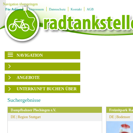
Navigation überspringen
Für Anbieter
Impressum
Datenschutz
Kontakt
AGB
NAVIGATION
Navigation überspringen
Karte
AUSFLUGSZIELE/UNTERKÜNFTE
Region
Ausflugsziele
ANGEBOTE
Unterkünfte
Ladestationen
Rubrik
Region
UNTERKUNFT BUCHEN ÜBER
Angebote
Ausflugsplaner
▶
Themengruppen
Angebotsart
BOOKING.com
Service
Suchergebnisse
Ausflugsziele
▶
HRS
Familien
sortieren
Dampfbahner Plochingen e.V.
Freizeitpark R
Genuss
DE | Region Stuttgart
DE | Bodensee
Kultur
» Alle Filter zurücksetzen
Radfahren
Wandern
Wassersport