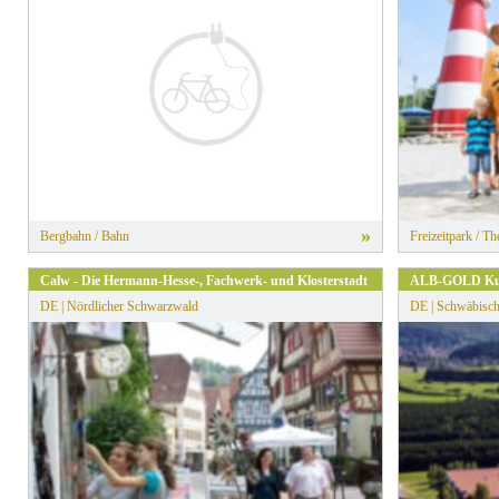
» Alle Filter zurücksetzen
»
Bergbahn / Bahn
Freizeitpark / T
Calw - Die Hermann-Hesse-, Fachwerk- und Klosterstadt
ALB-GOLD Ku
DE | Nördlicher Schwarzwald
DE | Schwäbisch