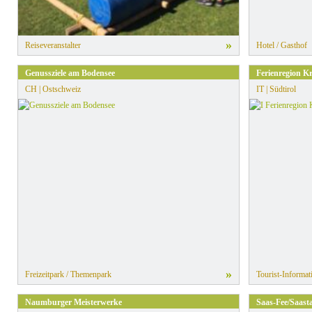
»
Reiseveranstalter
Hotel / Gasthof
Genussziele am Bodensee
Ferienregion K
CH | Ostschweiz
IT | Südtirol
»
Freizeitpark / Themenpark
Tourist-Informat
Naumburger Meisterwerke
Saas-Fee/Saasta