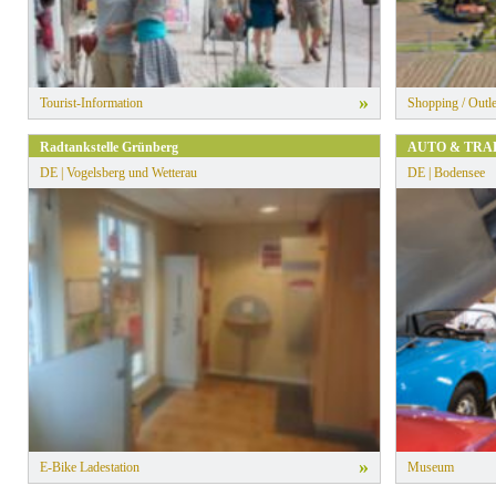
»
Tourist-Information
Shopping / Outle
Radtankstelle Grünberg
AUTO & TRA
DE | Vogelsberg und Wetterau
DE | Bodensee
»
E-Bike Ladestation
Museum