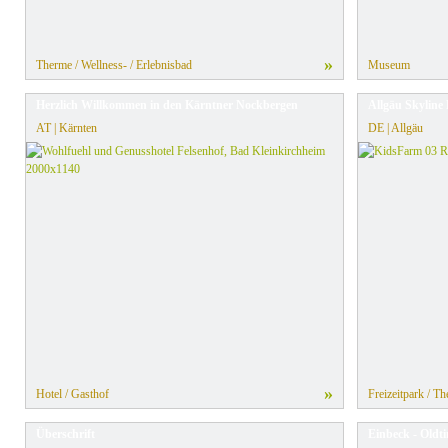
»
Therme / Wellness- / Erlebnisbad
Museum
Herzlich Willkommen in den Kärntner Nockbergen
Allgäu Skyline
AT | Kärnten
DE | Allgäu
»
Hotel / Gasthof
Freizeitpark / T
Überschrift
Einbeck - Oldt