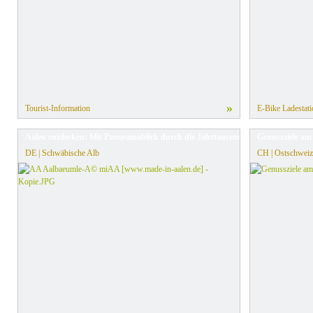
»
Tourist-Information
E-Bike Ladestati
Aalen entdecken: Mit Panoramablick durch die Jahrtausende
Genussziele am
DE | Schwäbische Alb
CH | Ostschweiz