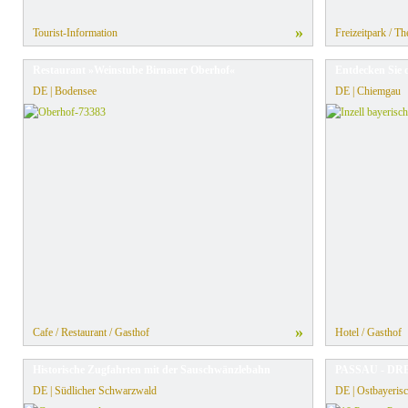
»
Tourist-Information
Freizeitpark / T
Restaurant »Weinstube Birnauer Oberhof«
Entdecken Sie d
DE | Bodensee
DE | Chiemgau
»
Cafe / Restaurant / Gasthof
Hotel / Gasthof
Historische Zugfahrten mit der Sauschwänzlebahn
PASSAU - DR
DE | Südlicher Schwarzwald
DE | Ostbayerisc