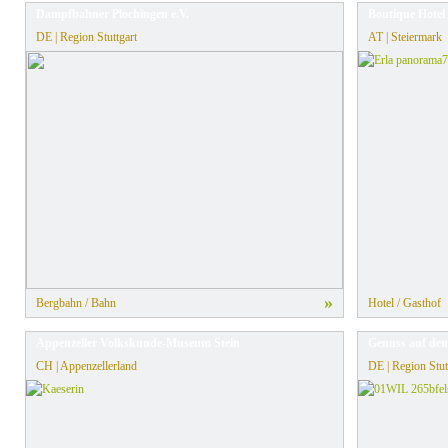
Dampfbahner Plochingen e.V.
Boutique Hotel 
DE | Region Stuttgart
AT | Steiermark
»
Bergbahn / Bahn
Hotel / Gasthof
Appenzeller Volkskunde-Museum Stein
Genuss auf dem
CH | Appenzellerland
DE | Region Stut