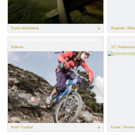
»
Tourist-Information
Bergbahn / Bahn
The Lodge Portugal - MTB im Sintra-Cascais Naturpark
SONNENTOR E
Weltweit
AT | Niederöster
»
Hotel / Gasthof
Events / Messen