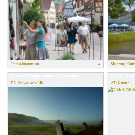
» Alle Filter zurücksetzen
»
Tourist-Information
Shopping / Outle
Ehemaliger Truppenübungsplatz Münsingen
Goldeck Berg
DE | Schwäbische Alb
AT | Kärnten