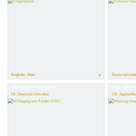
»
Bergbahn / Bahn
Tourist-Informat
„Großartiges erwartet euch!“
Pssst.... Sie s
DE | Bayerisch-Schwaben
CH | Appenzelle