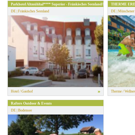
Parkhotel Altmühltal**** Superior - Fränkisches Seenland/Naturpark Altmühlt
THERME ER
DE | Fränkisches Seenland
DE | Münchener
»
Hotel / Gasthof
Therme / Wellnes
Rafters Outdoor & Events
DE | Bodensee