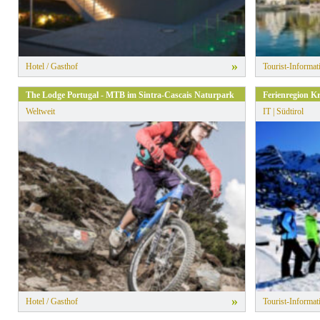
»
Hotel / Gasthof
Tourist-Informat
The Lodge Portugal - MTB im Sintra-Cascais Naturpark
Ferienregion K
Weltweit
IT | Südtirol
»
Hotel / Gasthof
Tourist-Informat