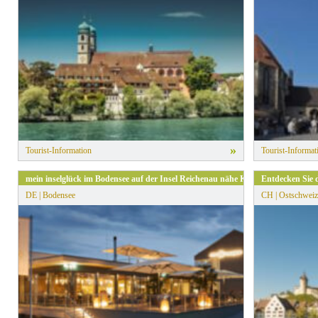
» Alle Filter zurücksetzen
»
Tourist-Information
Tourist-Informat
mein inselglück im Bodensee auf der Insel Reichenau nähe Konstanz
Entdecken Sie 
DE | Bodensee
CH | Ostschweiz