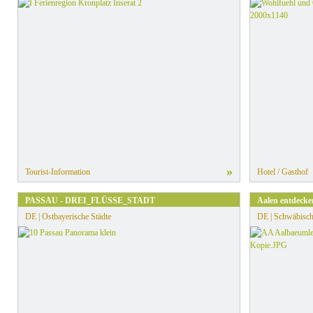
»
Tourist-Information
Hotel / Gasthof
PASSAU - DREI_FLÜSSE_STADT
Aalen entdecke
DE | Ostbayerische Städte
DE | Schwäbisch