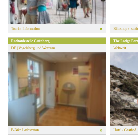
»
Tourist-Information
Bikeshop / -stati
Radtankstelle Grünberg
The Lodge Port
DE | Vogelsberg und Wetterau
Weltweit
»
E-Bike Ladestation
Hotel / Gasthof