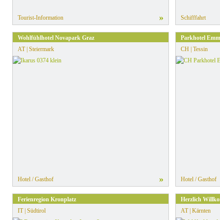
»
Tourist-Information
Schifffahrt
Wohlfühlhotel Novapark Graz
Parkhotel Em
AT | Steiermark
CH | Tessin
»
Hotel / Gasthof
Hotel / Gasthof
Ferienregion Kronplatz
Herzlich Willk
IT | Südtirol
AT | Kärnten