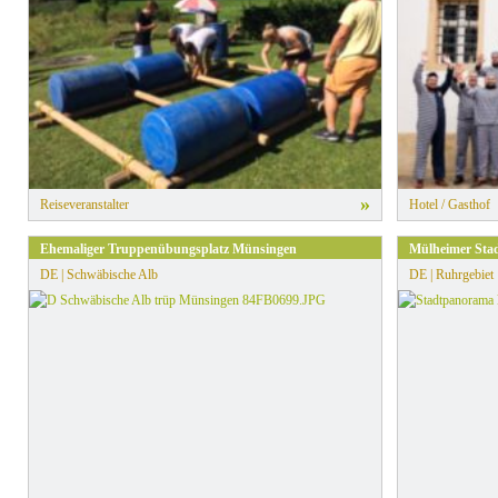
»
Reiseveranstalter
Hotel / Gasthof
Ehemaliger Truppenübungsplatz Münsingen
Mülheimer Sta
DE | Schwäbische Alb
DE | Ruhrgebiet