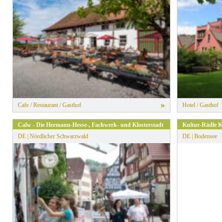
» Alle Filter zurücksetzen
»
Cafe / Restaurant / Gasthof
Hotel / Gasthof
Calw - Die Hermann-Hesse-, Fachwerk- und Klosterstadt
Kultur-Rädle 
DE | Nördlicher Schwarzwald
DE | Bodensee