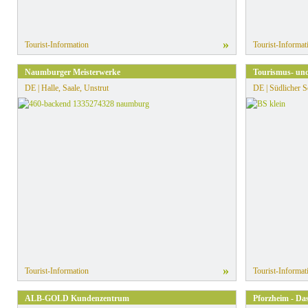
»
Tourist-Information
Tourist-Informat
Naumburger Meisterwerke
Tourismus- un
DE | Halle, Saale, Unstrut
DE | Südlicher 
»
Tourist-Information
Tourist-Informat
ALB-GOLD Kundenzentrum
Pforzheim - Da