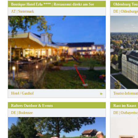
Boutique Hotel Erla **** | Restaurant direkt am See
Oldenburg Tou
AT | Steiermark
DE | Oldenburge
»
Hotel / Gasthof
Tourist-Informat
Rafters Outdoor & Events
Rast im Knast
DE | Bodensee
DE | Ostbayerisc