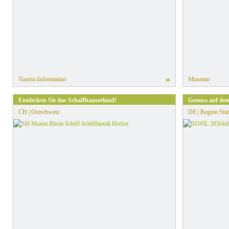
»
Tourist-Information
Museum
Entdecken Sie das Schaffhauserland!
Genuss auf dem
CH | Ostschweiz
DE | Region Stut