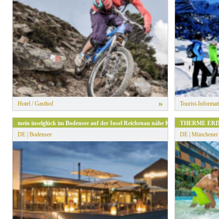
» Alle Filter zurücksetzen
»
Hotel / Gasthof
Tourist-Informat
mein inselglück im Bodensee auf der Insel Reichenau nähe Konstanz
THERME ER
DE | Bodensee
DE | Münchener