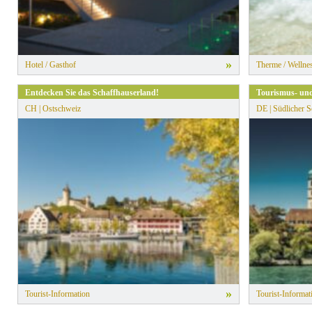
»
Hotel / Gasthof
Therme / Wellnes
Entdecken Sie das Schaffhauserland!
Tourismus- un
CH | Ostschweiz
DE | Südlicher 
»
Tourist-Information
Tourist-Informat