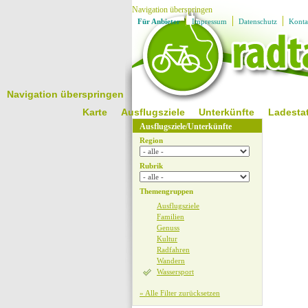
Navigation überspringen
Für Anbieter
Impressum
Datenschutz
Konta
Navigation überspringen
Karte
Ausflugsziele
Unterkünfte
Ladesta
Ausflugsziele/Unterkünfte
Region
Rubrik
Themengruppen
Ausflugsziele
Familien
Genuss
Kultur
Radfahren
Wandern
Wassersport
» Alle Filter zurücksetzen