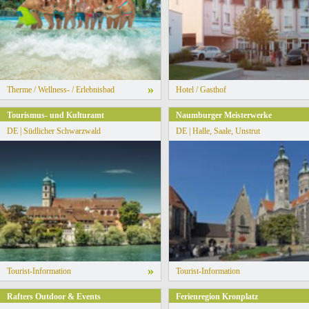
»
Therme / Wellness- / Erlebnisbad
Hotel / Gasthof
s Naturpark
Tourismus- und Kulturamt
Naumburger Meisterwerke
DE | Südlicher Schwarzwald
DE | Halle, Saale, Unstrut
»
Tourist-Information
Tourist-Information
Rafters Outdoor & Events
Ferienregion Kronplatz