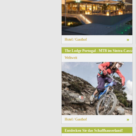
»
Hotel / Gasthof
The Lodge Portugal - MTB im Sintra-Cascai
Weltweit
»
Hotel / Gasthof
Entdecken Sie das Schaffhauserland!