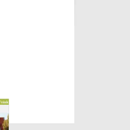
 Fränkisches Seenland/Naturpark Altmühltal