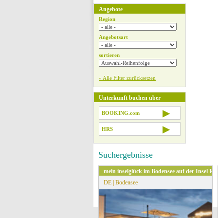
Angebote
Region
Angebotsart
sortieren
» Alle Filter zurücksetzen
Unterkunft buchen über
▶
BOOKING.com
▶
HRS
Suchergebnisse
mein inselglück im Bodensee auf der Insel R
DE | Bodensee