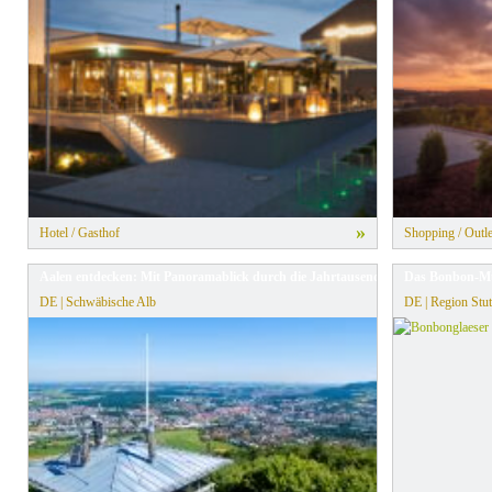
» Alle Filter zurücksetzen
»
Hotel / Gasthof
Shopping / Outle
Aalen entdecken: Mit Panoramablick durch die Jahrtausende
Das Bonbon-Mu
DE | Schwäbische Alb
DE | Region Stut