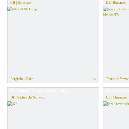
CH | Bodensee
DE | Bodensee
»
Bergbahn / Bahn
Tourist-Informat
The Lakeside- Burghotel zu Strausberg
Entdecken Sie d
DE | Sächsische Schweiz
DE | Chiemgau