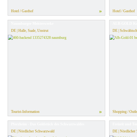
»
Hotel / Gasthof
Hotel / Gasthof
Naumburger Meisterwerke
ALB-GOLD Ku
DE | Halle, Saale, Unstrut
DE | Schwäbisch
»
Tourist-Information
Shopping / Outle
Pforzheim - Das Goldstück des Schwarzwaldes
Freizeit und T
DE | Nördlicher Schwarzwald
DE | Nördlicher