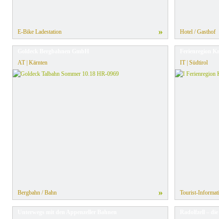
»
E-Bike Ladestation
Hotel / Gasthof
Goldeck Bergbahnen GmbH
Ferienregion K
AT | Kärnten
IT | Südtirol
»
Bergbahn / Bahn
Tourist-Informat
Unterwegs mit den Appenzeller Bahnen
Radolfzell – di