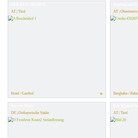
DER RESCHENHOF
Bratlzug auf d
AT | Tirol
AT | Oberösterre
»
Hotel / Gasthof
Bergbahn / Bahn
Rast im Knast
Das Wipptal im
DE | Ostbayerische Städte
AT | Tirol