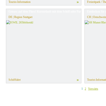
»
Tourist-Information
Freizeitpark / T
Genuss auf dem Fluss! Kurzurlaub mit dem Schiff oder Partyfloß
Entdecken Sie 
DE | Region Stuttgart
CH | Ostschweiz
»
Schifffahrt
Tourist-Informat
1
2
Vorwärts