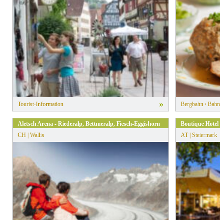
» Alle Filter zurücksetzen
»
Tourist-Information
Bergbahn / Bahn
Aletsch Arena - Riederalp, Bettmeralp, Fiesch-Eggishorn
Boutique Hotel 
CH | Wallis
AT | Steiermark