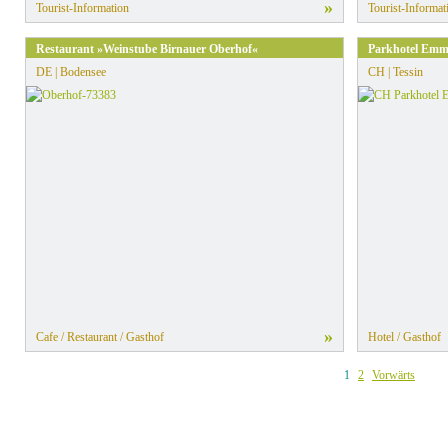
»
Tourist-Information
Tourist-Informat
Restaurant »Weinstube Birnauer Oberhof«
Parkhotel Em
DE | Bodensee
CH | Tessin
»
Cafe / Restaurant / Gasthof
Hotel / Gasthof
1
2
Vorwärts