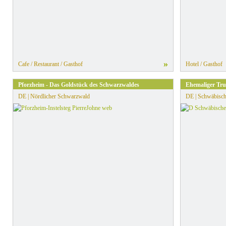
»
Cafe / Restaurant / Gasthof
Hotel / Gasthof
Pforzheim - Das Goldstück des Schwarzwaldes
Ehemaliger Tr
DE | Nördlicher Schwarzwald
DE | Schwäbisch