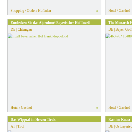
»
Shopping / Outlet / Hofladen
Hotel / Gasthof
Entdecken Sie das Alpenhotel Bayerischer Hof Inzell
The Monarch H
DE | Chiemgau
DE | Bayer. Gol
»
Hotel / Gasthof
Hotel / Gasthof
Das Wipptal im Herzen Tirols
Rast im Knast
AT | Tirol
DE | Ostbayerisc