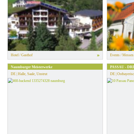
»
Hotel / Gasthof
Events / Messen
Naumburger Meisterwerke
PASSAU - DR
DE | Halle, Saale, Unstrut
DE | Ostbayerisc