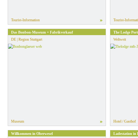
»
Tourist-Information
Tourist-Informat
Das Bonbon-Museum + Fabrikverkauf
The Lodge Port
DE | Region Stuttgart
Weltweit
»
Museum
Hotel / Gasthof
Willkommen in Oberwesel
Ladestation in