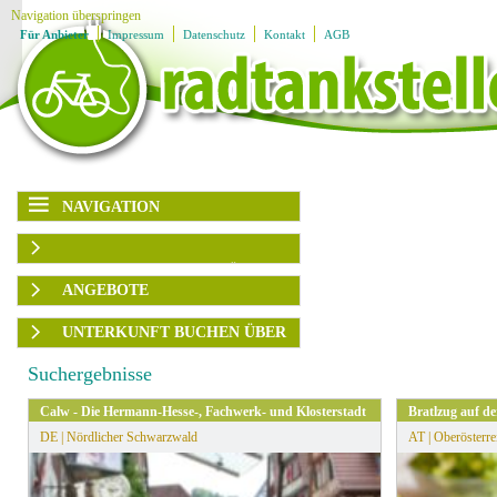
Navigation überspringen
Für Anbieter
Impressum
Datenschutz
Kontakt
AGB
NAVIGATION
Navigation überspringen
Karte
AUSFLUGSZIELE/UNTERKÜNFTE
Region
Ausflugsziele
ANGEBOTE
Unterkünfte
Ladestationen
Rubrik
Region
UNTERKUNFT BUCHEN ÜBER
Angebote
Ausflugsplaner
▶
Themengruppen
Angebotsart
BOOKING.com
Service
Suchergebnisse
Ausflugsziele
▶
HRS
Familien
sortieren
Calw - Die Hermann-Hesse-, Fachwerk- und Klosterstadt
Bratlzug auf d
Genuss
DE | Nördlicher Schwarzwald
AT | Oberösterre
Kultur
» Alle Filter zurücksetzen
Radfahren
Wandern
Wassersport