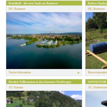
Radolfzell – die erste Stadt am Bodensee
Rafters Outdoo
DE | Bodensee
DE | Bodensee
»
Tourist-Information
Reiseveranstalter
Herzlich Willkommen in den Kärntner Nockbergen
SONNENTOR E
AT | Kärnten
AT | Niederöster