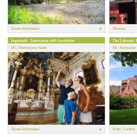
»
Tourist-Information
Museum
Ingolstadt – Innovation trifft Geschichte
The Lakeside- 
DE | Oberbayerns Städte
DE | Sächsische
»
Tourist-Information
Hotel / Gasthof