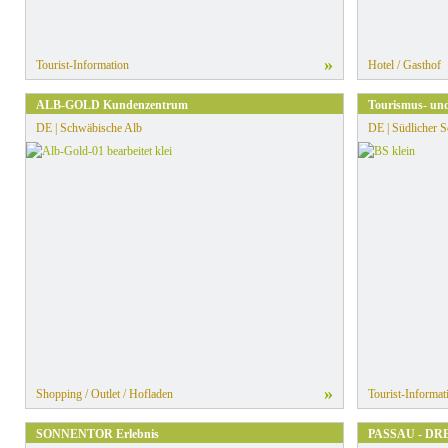
»
Tourist-Information
Hotel / Gasthof
ALB-GOLD Kundenzentrum
Tourismus- un
DE | Schwäbische Alb
DE | Südlicher 
»
Shopping / Outlet / Hofladen
Tourist-Informat
SONNENTOR Erlebnis
PASSAU - DR