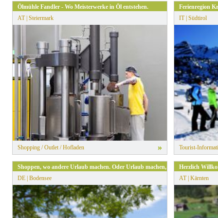
Ölmühle Fandler - Wo Meisterwerke in Öl entstehen.
Ferienregion K
AT | Steiermark
IT | Südtirol
»
Shopping / Outlet / Hofladen
Tourist-Informat
Shoppen, wo andere Urlaub machen. Oder Urlaub machen, wo andere shoppen
Herzlich Willk
DE | Bodensee
AT | Kärnten