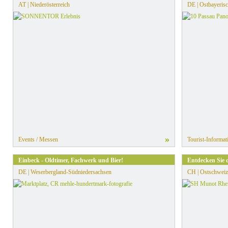
AT | Niederösterreich
DE | Ostbayerisc
»
Events / Messen
Tourist-Informat
Einbeck - Oldtimer, Fachwerk und Bier!
Entdecken Sie 
DE | Weserbergland-Südniedersachsen
CH | Ostschweiz