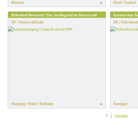
»
Museum
Hotel / Gasthof
Birkenhof-Brennerei | Das Ausflugsziel im Westerwald
Gartenschau Ba
DE | Westerwald/Lahn
DE | Schwäbisch
»
Shopping / Outlet / Hofladen
Sonstiges
1
2
Vorwärts