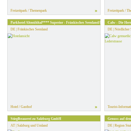
»
Freizeitpark / Themenpark
Freizeitpark / T
Parkhotel Altmühltal**** Superior - Fränkisches Seenland/Naturpark Altmühlt
Calw - Die Her
DE | Fränkisches Seenland
DE | Nördlicher
»
Hotel / Gasthof
Tourist-Informat
Stieglbrauerei zu Salzburg GmbH
Genuss auf dem
AT | Salzburg und Umland
DE | Region Stut