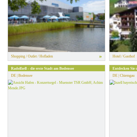
»
Shopping / Outlet / Hofladen
Hotel / Gasthof
Radolfzell – die erste Stadt am Bodensee
Entdecken Sie d
DE | Bodensee
DE | Chiemgau