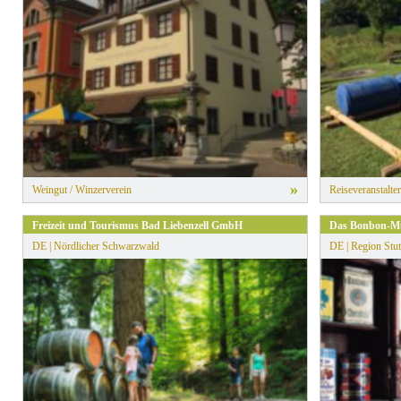
» Alle Filter zurücksetzen
»
Weingut / Winzerverein
Reiseveranstalter
Freizeit und Tourismus Bad Liebenzell GmbH
Das Bonbon-Mu
DE | Nördlicher Schwarzwald
DE | Region Stut