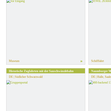
»
Museum
Schifffahrt
Historische Zugfahrten mit der Sauschwänzlebahn
Naumburger Me
DE | Südlicher Schwarzwald
DE | Halle, Saale