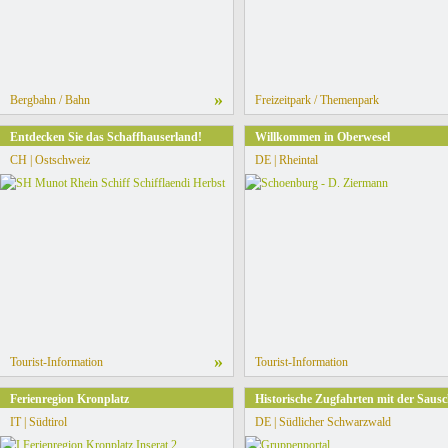
»
Bergbahn / Bahn
Freizeitpark / Themenpark
Entdecken Sie das Schaffhauserland!
Willkommen in Oberwesel
CH | Ostschweiz
DE | Rheintal
»
Tourist-Information
Tourist-Information
h-Eggishorn
Ferienregion Kronplatz
Historische Zugfahrten mit der Sau
IT | Südtirol
DE | Südlicher Schwarzwald