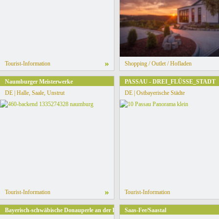
»
Tourist-Information
Shopping / Outlet / Hofladen
Naumburger Meisterwerke
PASSAU - DREI_FLÜSSE_STADT
DE | Halle, Saale, Unstrut
DE | Ostbayerische Städte
»
Tourist-Information
Tourist-Information
Bayerisch-schwäbische Donauperle an der Romantischen Straße
Saas-Fee/Saastal