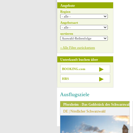
Angebote
Region
Angebotsart
sortieren
» Alle Filter zurücksetzen
Unterkunft buchen über
▶
BOOKING.com
▶
HRS
Ausflugsziele
Pforzheim - Das Goldstück des Schwarzwalde
DE | Nördlicher Schwarzwald