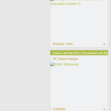
»
Bergbahn / Bahn
Genuss auf dem Fluss! Kurzurlaub mit dem Sc
DE | Region Stuttgart
»
Schifffahrt