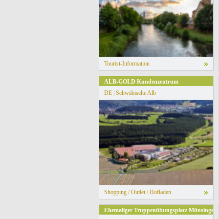
»
Tourist-Information
ALB-GOLD Kundenzentrum
DE | Schwäbische Alb
»
Shopping / Outlet / Hofladen
Ehemaliger Truppenübungsplatz Münsingen