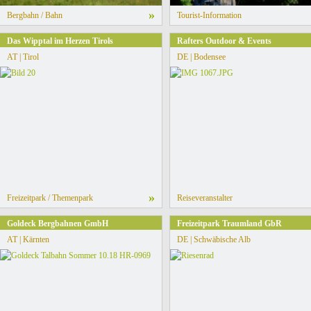
»
Bergbahn / Bahn
Tourist-Information
Das Wipptal im Herzen Tirols
Rafters Outdoor & Events
AT | Tirol
DE | Bodensee
»
Freizeitpark / Themenpark
Reiseveranstalter
Goldeck Bergbahnen GmbH
Freizeitpark Traumland GbR
AT | Kärnten
DE | Schwäbische Alb