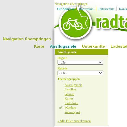
Navigation überspringen
Für Anbieter
Impressum
Datenschutz
Konta
Navigation überspringen
Karte
Ausflugsziele
Unterkünfte
Ladesta
Ausflugsziele
Region
Rubrik
Themengruppen
Ausflugsziele
Familien
Genuss
Kultur
Radfahren
Wandern
Wassersport
» Alle Filter zurücksetzen