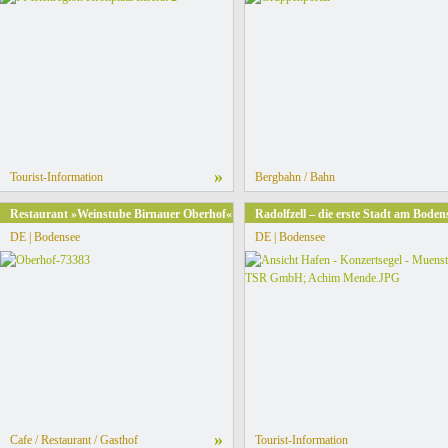
»
Tourist-Information
Bergbahn / Bahn
hiff oder Partyfloß
Restaurant »Weinstube Birnauer Oberhof«
Radolfzell – die erste Stadt am Boden
DE | Bodensee
DE | Bodensee
»
Cafe / Restaurant / Gasthof
Tourist-Information