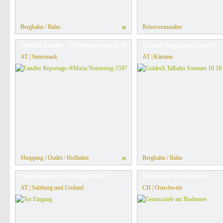
»
Bergbahn / Bahn
Reiseveranstalter
Ölmühle Fandler - Wo Meisterwerke in Öl entstehen.
Goldeck Bergbahnen GmbH
AT | Steiermark
AT | Kärnten
»
Shopping / Outlet / Hofladen
Bergbahn / Bahn
Stieglbrauerei zu Salzburg GmbH
Genussziele am Bodensee
AT | Salzburg und Umland
CH | Ostschweiz