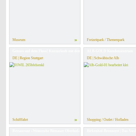
»
Museum
Freizeitpark / Themenpark
Genuss auf dem Fluss! Kurzurlaub mit dem Schiff oder Partyfloß
ALB-GOLD Kundenzentrum
DE | Region Stuttgart
DE | Schwäbische Alb
»
Schifffahrt
Shopping / Outlet / Hofladen
Restaurant »Weinstube Birnauer Oberhof«
Birkenhof-Brennerei | Das Ausf