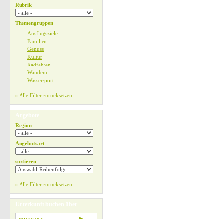
Rubrik
Themengruppen
Ausflugsziele
Familien
Genuss
Kultur
Radfahren
Wandern
Wassersport
» Alle Filter zurücksetzen
Angebote
Region
Angebotsart
sortieren
» Alle Filter zurücksetzen
Unterkunft buchen über