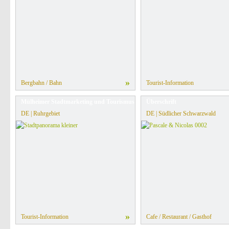
»
Bergbahn / Bahn
Tourist-Information
Mülheimer Stadtmarketing und Tourismus GmbH (MST)
Überschrift
DE | Ruhrgebiet
DE | Südlicher Schwarzwald
»
Tourist-Information
Cafe / Restaurant / Gasthof