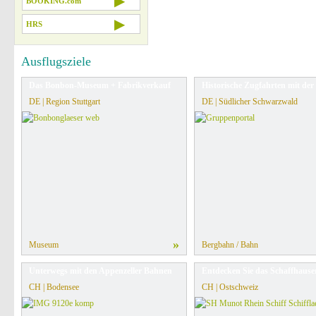
▶
BOOKING.com
▶
HRS
Ausflugsziele
Das Bonbon-Museum + Fabrikverkauf
Historische Zugfahrten mit de
DE | Region Stuttgart
DE | Südlicher Schwarzwald
»
Museum
Bergbahn / Bahn
Unterwegs mit den Appenzeller Bahnen
Entdecken Sie das Schaffhause
CH | Bodensee
CH | Ostschweiz