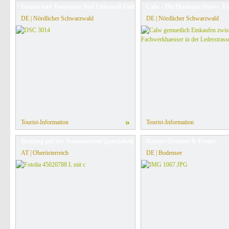
Freizeit und Tourismus Bad Liebenzell GmbH
Calw - Die Hermann-Hesse-, Fa
DE | Nördlicher Schwarzwald
DE | Nördlicher Schwarzwald
»
Tourist-Information
Tourist-Information
Bratlzug auf der Traunseetram (ganzjährig auf Voranmeldung)
Rafters Outdoor & Events
AT | Oberösterreich
DE | Bodensee