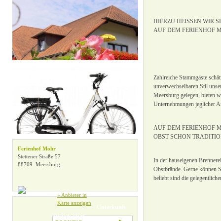
» Alle Filter zurücksetzen
HIERZU HEISSEN WIR 
AUF DEM FERIENHOF 
Zahlreiche Stammgäste schät
unverwechselbaren Stil unse
Meersburg gelegen, bieten w
Unternehmungen jeglicher Ar
AUF DEM FERIENHOF 
OBST SCHON TRADITIO
Ferienhof Mohr
Stettener Straße 57
In der hauseigenen Brennerei
88709 Meersburg
Obstbrände. Gerne können Si
beliebt sind die gelegentlic
» Anbieter in
Karte anzeigen
Unterkunft
buchen über