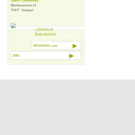
EnBW Ladestation
Blankensteinstr.14
» Alle Filter zurücksetzen
70437 Stuttgart
» Anbieter in
Karte anzeigen
Unterkunft
buchen über
▶
BOOKING.com
▶
HRS