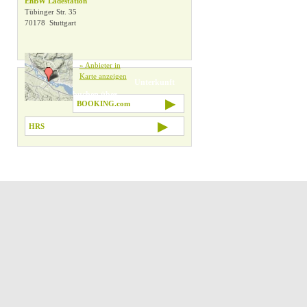
EnBW Ladestation
Tübinger Str. 35
» Alle Filter zurücksetzen
70178 Stuttgart
» Anbieter in
Karte anzeigen
Unterkunft
buchen über
▶
BOOKING.com
▶
HRS