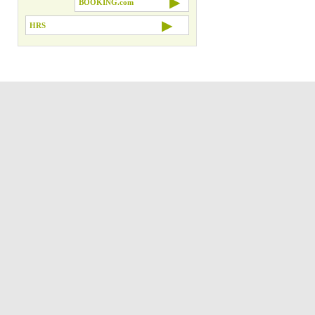
▶
BOOKING.com
▶
HRS