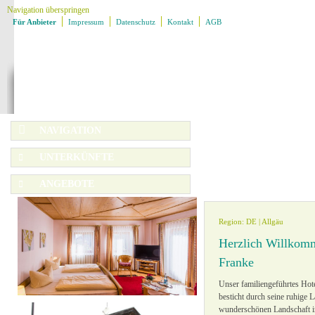
Navigation überspringen
Für Anbieter
Impressum
Datenschutz
Kontakt
AGB
NAVIGATION
Navigation überspringen
UNTERKÜNFTE
Karte
Region
Ausflugsziele
ANGEBOTE
Unterkünfte
Ladestationen
Rubrik
Region
Angebote
Region: DE | Allgäu
Ausflugsplaner
Themengruppen
Angebotsart
Service
Herzlich Willkom
Ausflugsziele
Familien
sortieren
Franke
Genuss
Kultur
Unser familiengeführtes Hot
» Alle Filter zurücksetzen
Radfahren
besticht durch seine ruhige 
Wandern
wunderschönen Landschaft i
Wassersport