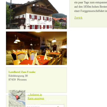
ein paar Tage zum entspanne
» Alle Filter zurücksetzen
auf den 1850m hohen Breite
einer Forggenseeschiffahrt
Zurück
Landhotel Zum Franke
Edelsbergweg 38
87459 Pfronten
» Anbieter in
Karte anzeigen
Unterkunft
buchen über